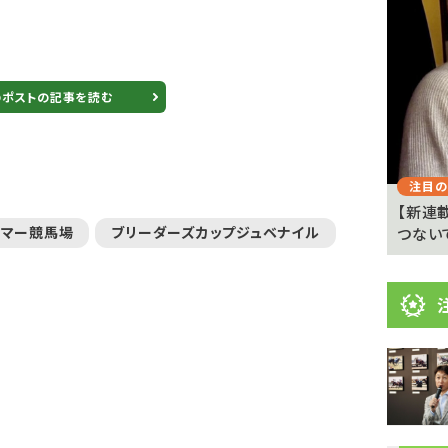
目
ニ
ュ
Previous
ー
のポストの記事を読む
ス
注目のニュース
注目の
 京都
武豊「例年より差しが利いている」 札幌ダート
【新連
ルマー競馬場
ブリーダーズカップジュベナイル
1700メートルの馬...
つない