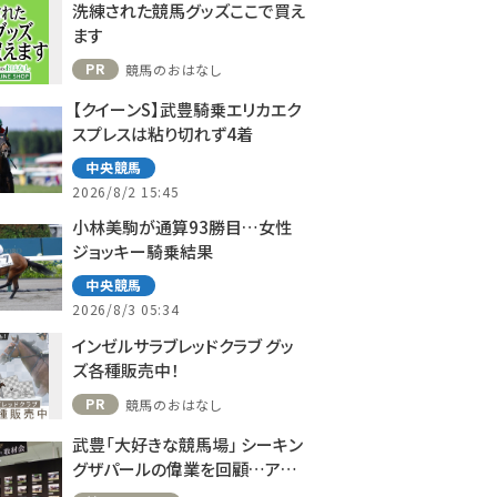
洗練された競馬グッズここで買え
ます
PR
競馬のおはなし
【クイーンS】武豊騎乗エリカエク
スプレスは粘り切れず4着
中央競馬
2026/8/2 15:45
小林美駒が通算93勝目…女性
ジョッキー騎乗結果
中央競馬
2026/8/3 05:34
インゼルサラブレッドクラブ グッ
ズ各種販売中！
PR
競馬のおはなし
武豊「大好きな競馬場」 シーキン
グザパールの偉業を回顧…アス
コット、ドーヴィルへの思い語る