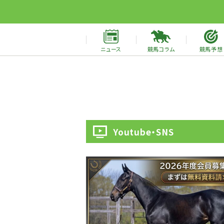
ニュース
競馬コラム
競馬予想
Youtube・SNS