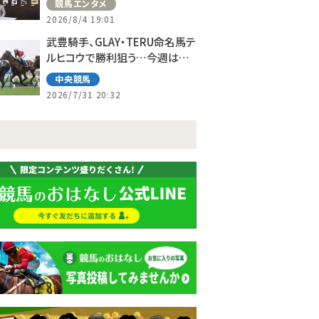
競馬エンタメ
2026/8/4 19:01
武豊騎手、GLAY・TERU命名馬テ
ルヒコウで勝利狙う…今週は札
幌で10鞍
中央競馬
2026/7/31 20:32