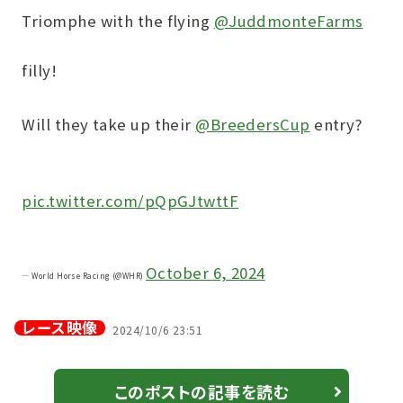
Triomphe with the flying
@JuddmonteFarms
filly!
Will they take up their
@BreedersCup
entry?
pic.twitter.com/pQpGJtwttF
October 6, 2024
— World Horse Racing (@WHR)
レース映像
2024/10/6 23:51
このポストの記事を読む