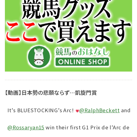
【動画】日本勢の悲願ならず…凱旋門賞
It’s BLUESTOCKING’s Arc!
@RalphBeckett
and
@Rossaryan15
win their first G1 Prix de l’Arc de