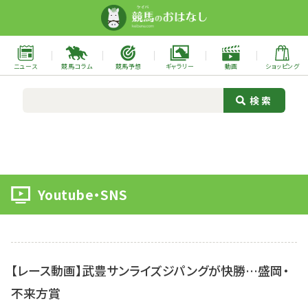
ニュース
競馬コラム
競馬予想
ギャラリー
動画
ショッピング
Youtube・SNS
【レース動画】武豊サンライズジパングが快勝…盛岡・
不来方賞