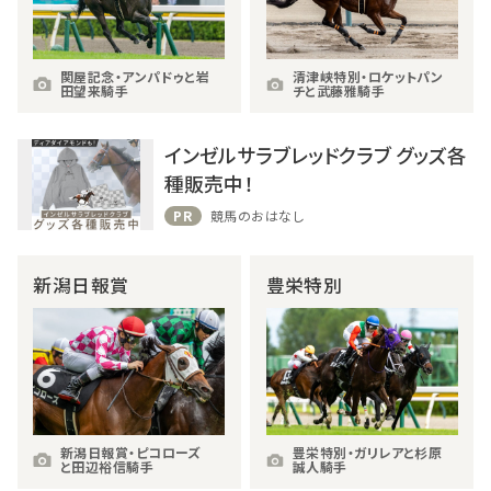
関屋記念・アンパドゥと岩
清津峡特別・ロケットパン
田望来騎手
チと武藤雅騎手
インゼルサラブレッドクラブ グッズ各
種販売中！
PR
競馬のおはなし
新潟日報賞
豊栄特別
新潟日報賞・ピコローズ
豊栄特別・ガリレアと杉原
と田辺裕信騎手
誠人騎手