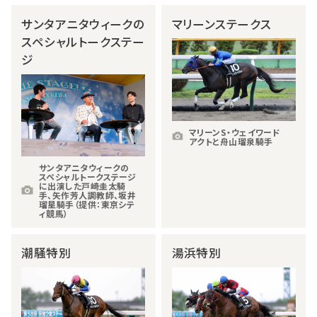
サンタアニタウィークの
マリーンステークス
スペシャルトークステー
ジ
マリーンS・ウェイワード
アクトと舟山瑠泉騎手
サンタアニタウィークの
スペシャルトークステージ
に出演した戸崎圭太騎
手、矢作芳人調教師、坂井
瑠星騎手（提供：東京シテ
ィ競馬）
潮騒特別
湯浜特別