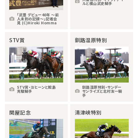
ルと横山武史騎手
「武豊 デビュー40年 ～前
人未到の記録～」記者会
見 (C)Hiroki Homma
STV賞
釧路湿原特別
STV賞・ヨヒーンと鮫島
釧路湿原特別・サンデー
克駿騎手
サンライズと北村友一騎
手
関屋記念
清津峡特別