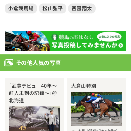
小倉競馬場
松山弘平
西園翔太
その他人気の写真
「武豊デビュー40年～
大倉山特別
前人未到の記録～」＠
北海道
大倉山特別・キャットテイ