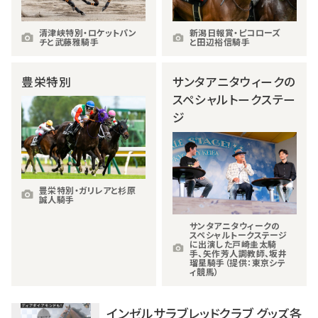
清津峡特別・ロケットパン
新潟日報賞・ピコローズ
チと武藤雅騎手
と田辺裕信騎手
豊栄特別
サンタアニタウィークの
スペシャルトークステー
ジ
豊栄特別・ガリレアと杉原
誠人騎手
サンタアニタウィークの
スペシャルトークステージ
に出演した戸崎圭太騎
手、矢作芳人調教師、坂井
瑠星騎手（提供：東京シテ
ィ競馬）
インゼルサラブレッドクラブ グッズ各