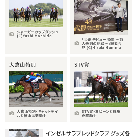
シャーガーカップダッシュ
(C)Yushi Machida
「武豊 デビュー40年 ～前
人未到の記録～」記者会
見 (C)Hiroki Homma
大倉山特別
STV賞
大倉山特別・キャットテイ
STV賞・ヨヒーンと鮫島
ルと横山武史騎手
克駿騎手
インゼルサラブレッドクラブ グッズ各