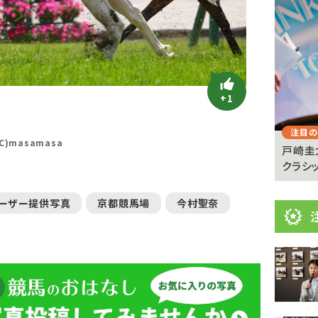
目
ニ
ュ
Previous
ー
ス
+1
注目のニュース
注目の
)masamasa
憩が必
【キングジョージ】マーフィー「反応がなかった」
戸崎圭
ヴェルテンベルクは...
クラシッ
ーザー提供写真
京都競馬場
今村聖奈