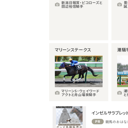
新潟日報賞・ピコローズと
豊
田辺裕信騎手
誠
マリーンステークス
潮騒
マリーンS・ウェイワード
潮
アクトと舟山瑠泉騎手
と
インゼルサラブレッ
PR
競馬のおはな