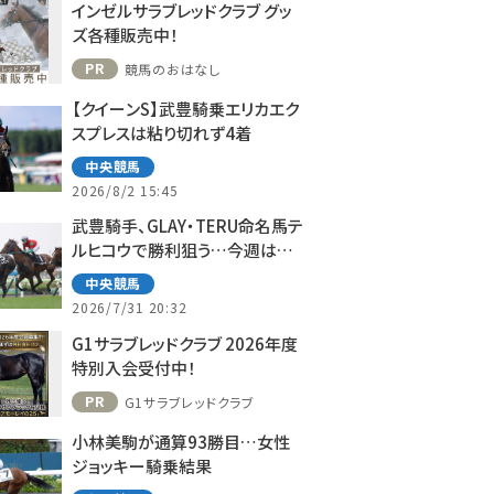
インゼルサラブレッドクラブ グッ
ズ各種販売中！
PR
競馬のおはなし
【クイーンS】武豊騎乗エリカエク
スプレスは粘り切れず4着
中央競馬
2026/8/2 15:45
武豊騎手、GLAY・TERU命名馬テ
ルヒコウで勝利狙う…今週は札
幌で10鞍
中央競馬
2026/7/31 20:32
G1サラブレッドクラブ 2026年度
特別入会受付中！
PR
G1サラブレッドクラブ
小林美駒が通算93勝目…女性
ジョッキー騎乗結果