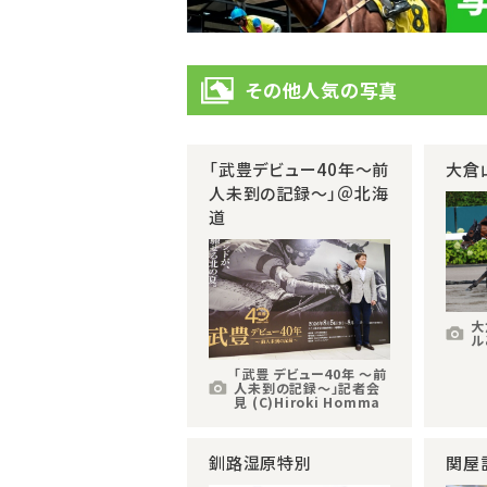
その他人気の写真
「武豊デビュー40年～前
大倉
人未到の記録～」＠北海
道
大
ル
「武豊 デビュー40年 ～前
人未到の記録～」記者会
見 (C)Hiroki Homma
釧路湿原特別
関屋