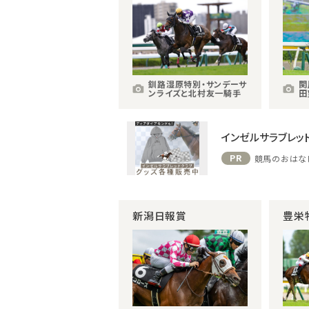
釧路湿原特別・サンデーサ
関
ンライズと北村友一騎手
田
インゼルサラブレッ
PR
競馬のおはな
新潟日報賞
豊栄