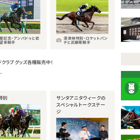
屋記念・アンパドゥと岩
清津峡特別・ロケットパン
望来騎手
チと武藤雅騎手
ドクラブ グッズ各種販売中！
し
特別
サンタアニタウィークの
スペシャルトークステー
ジ