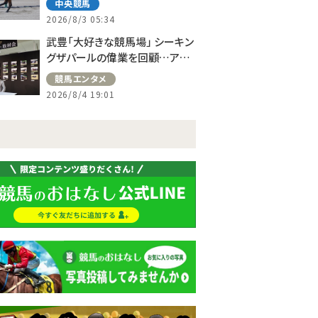
中央競馬
2026/8/3 05:34
武豊「大好きな競馬場」 シーキン
グザパールの偉業を回顧…アス
コット、ドーヴィルへの思い語る
競馬エンタメ
2026/8/4 19:01