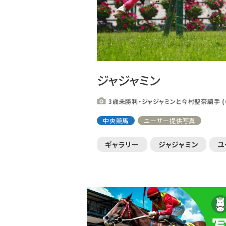
ジャジャミン
注目のニュース
3歳未勝利・ジャジャミンと今村聖奈騎手 (C
ャルグッズ絶賛販売中！
【キングジョージ】ルメール「坂の上で休
ちらから
要でした」マスカレー...
中央競馬
ユーザー提供写真
ギャラリー
ジャジャミン
ユ