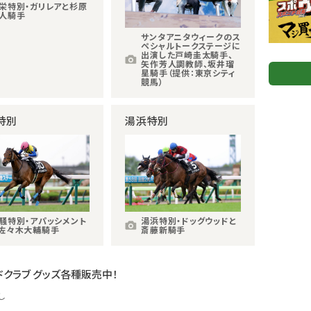
栄特別・ガリレアと杉原
人騎手
サンタアニタウィークのス
ペシャルトークステージに
出演した戸崎圭太騎手、
矢作芳人調教師、坂井瑠
星騎手（提供：東京シティ
競馬）
特別
湯浜特別
騒特別・アパッシメント
湯浜特別・ドッグウッドと
佐々木大輔騎手
斎藤新騎手
ドクラブ グッズ各種販売中！
し