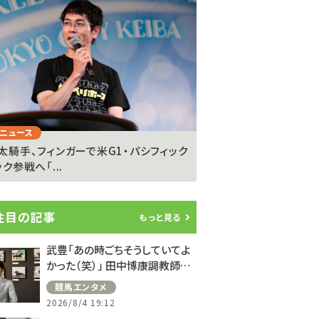
Next
ニュース
注目のニュース
太騎手、フィンガーで米G1・パシフィック
坂井瑠星騎手が明かす
ク参戦へ「...
の”異次元の強さ”「ゴール
注目の記事
もっと見る
武豊「あの時ごちそうしていてよ
かった（笑）」 田中博康調教師と
のフランスでの思い出を語る
競馬エンタメ
2026/8/4 19:12