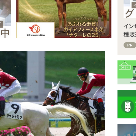
イン
種販
PR
注