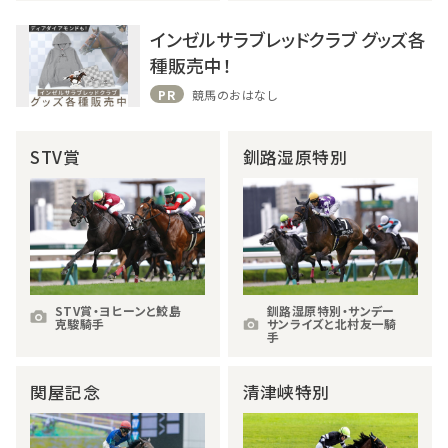
インゼルサラブレッドクラブ グッズ各
種販売中！
PR
競馬のおはなし
STV賞
釧路湿原特別
STV賞・ヨヒーンと鮫島
釧路湿原特別・サンデー
克駿騎手
サンライズと北村友一騎
手
関屋記念
清津峡特別