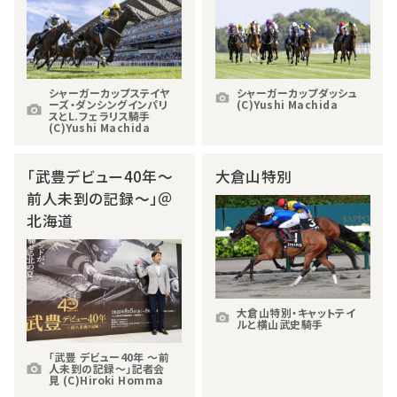
シャーガーカップステイヤ
シャーガーカップダッシュ
ーズ・ダンシングインパリ
(C)Yushi Machida
スとL.フェラリス騎手
(C)Yushi Machida
「武豊デビュー40年～
大倉山特別
前人未到の記録～」＠
北海道
大倉山特別・キャットテイ
ルと横山武史騎手
「武豊 デビュー40年 ～前
人未到の記録～」記者会
見 (C)Hiroki Homma