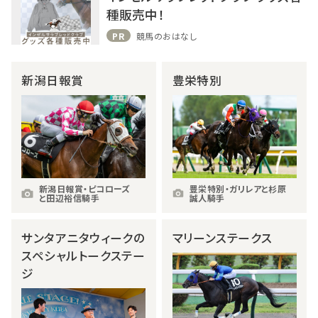
種販売中！
PR
競馬のおはなし
新潟日報賞
豊栄特別
新潟日報賞・ピコローズ
豊栄特別・ガリレアと杉原
と田辺裕信騎手
誠人騎手
サンタアニタウィークの
マリーンステークス
スペシャルトークステー
ジ