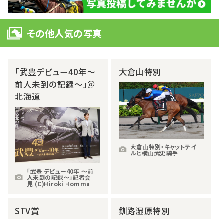
その他人気の写真
「武豊デビュー40年～
大倉山特別
前人未到の記録～」＠
北海道
大倉山特別・キャットテイ
ルと横山武史騎手
「武豊 デビュー40年 ～前
人未到の記録～」記者会
見 (C)Hiroki Homma
STV賞
釧路湿原特別