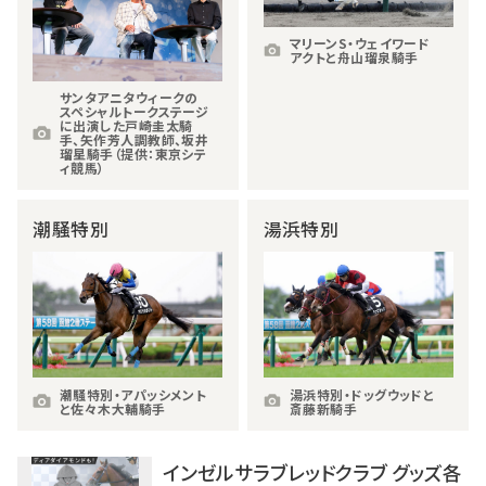
マリーンS・ウェイワード
アクトと舟山瑠泉騎手
サンタアニタウィークの
スペシャルトークステージ
に出演した戸崎圭太騎
手、矢作芳人調教師、坂井
瑠星騎手（提供：東京シテ
ィ競馬）
潮騒特別
湯浜特別
潮騒特別・アパッシメント
湯浜特別・ドッグウッドと
と佐々木大輔騎手
斎藤新騎手
インゼルサラブレッドクラブ グッズ各