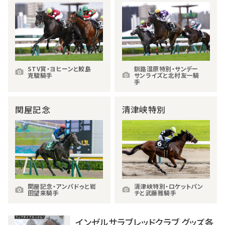
STV賞・ヨヒーンと鮫島
釧路湿原特別・サンデー
克駿騎手
サンライズと北村友一騎
手
関屋記念
清津峡特別
関屋記念・アンパドゥと岩
清津峡特別・ロケットパン
田望来騎手
チと武藤雅騎手
インゼルサラブレッドクラブ グッズ各