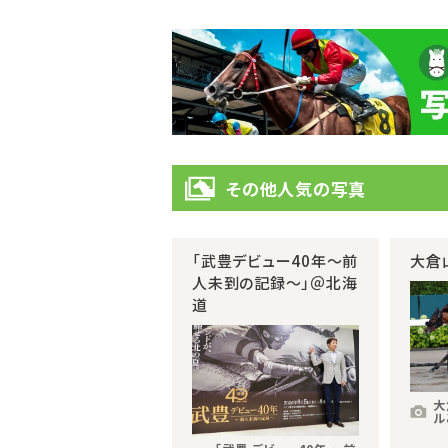
その他人気の写真
「武豊デビュー40年～前
大倉
人未到の記録～」＠北海
道
大
ル