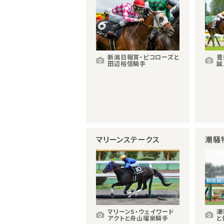
新潟日報賞・ピコローズと
豊
田辺裕信騎手
誠
マリーンステークス
潮騒
マリーンS・ウェイワード
潮
アクトと舟山瑠泉騎手
と