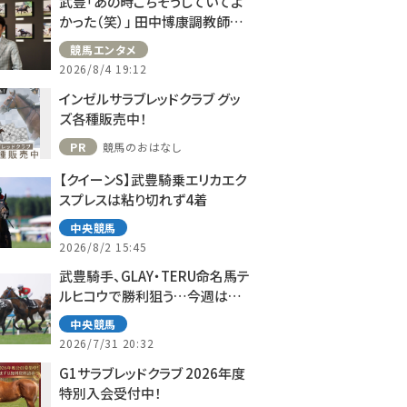
武豊「あの時ごちそうしていてよ
かった（笑）」 田中博康調教師と
のフランスでの思い出を語る
競馬エンタメ
2026/8/4 19:12
インゼルサラブレッドクラブ グッ
ズ各種販売中！
騎手 初の著書『やり抜く力』
PR
競馬のおはなし
【クイーンS】武豊騎乗エリカエク
C)Hiroki Homma
スプレスは粘り切れず4着
エンタメ
中央競馬
2026/8/2 15:45
この写真の記事を読む
武豊騎手、GLAY・TERU命名馬テ
ルヒコウで勝利狙う…今週は札
戸崎圭太
幌で10鞍
中央競馬
2026/7/31 20:32
G1サラブレッドクラブ 2026年度
特別入会受付中！