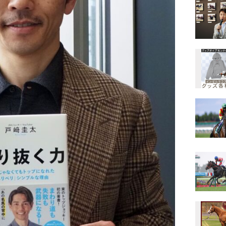
戸崎圭太
戸崎圭太騎手 (
騎手
競馬
やり抜く力