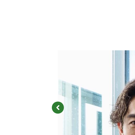
注目のニュース
ャルグッズ絶賛販売中！
【キングジョージ】ルメール「坂の上で休
ちらから
要でした」マスカレー...