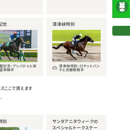
記念
清津峡特別
屋記念・アンパドゥと岩
清津峡特別・ロケットパン
望来騎手
チと武藤雅騎手
ズここで買えます
し
特別
サンタアニタウィークの
スペシャルトークステー