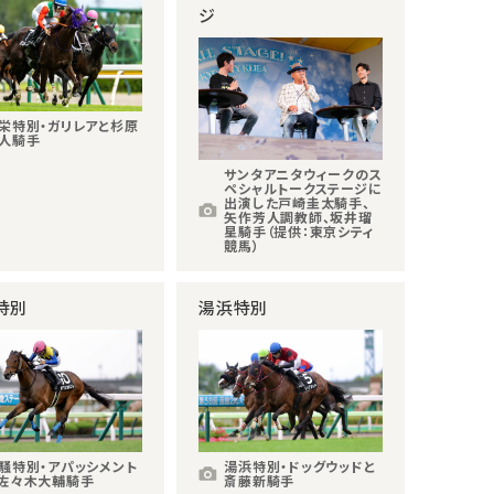
ジ
栄特別・ガリレアと杉原
人騎手
サンタアニタウィークのス
ペシャルトークステージに
出演した戸崎圭太騎手、
矢作芳人調教師、坂井瑠
星騎手（提供：東京シティ
競馬）
特別
湯浜特別
騒特別・アパッシメント
湯浜特別・ドッグウッドと
佐々木大輔騎手
斎藤新騎手