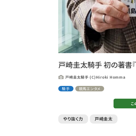
0
戸崎圭太騎手 初の著書『
戸崎圭太騎手 (C)Hiroki Homma
騎手
競馬エンタメ
こ
やり抜く力
戸崎圭太