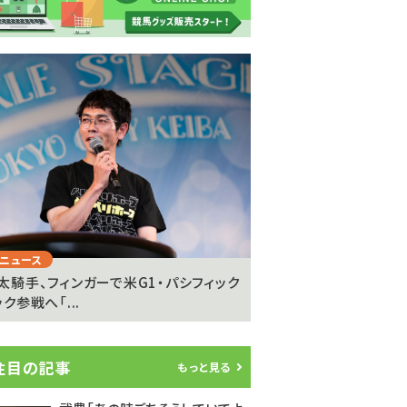
Next
ニュース
注目のニュース
太騎手、フィンガーで米G1・パシフィック
坂井瑠星騎手が明かす
ク参戦へ「...
の”異次元の強さ”「ゴール
注目の記事
もっと見る