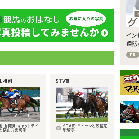
イン
種販
PR
山特別
STV賞
倉山特別・キャットテイ
STV賞・ヨヒーンと鮫島克
と横山武史騎手
駿騎手