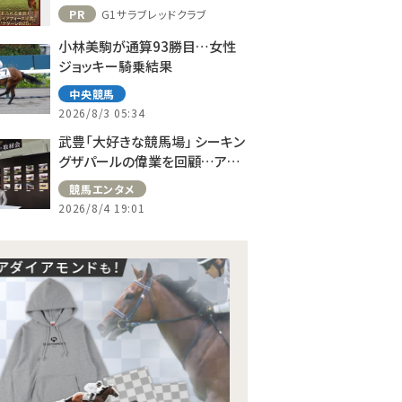
PR
G1サラブレッドクラブ
小林美駒が通算93勝目…女性
ジョッキー騎乗結果
中央競馬
2026/8/3 05:34
武豊「大好きな競馬場」 シーキン
グザパールの偉業を回顧…アス
コット、ドーヴィルへの思い語る
競馬エンタメ
2026/8/4 19:01