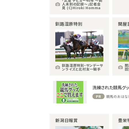
「武豊 デビュー40年 ～前
人未到の記録～」記者会
見 (C)Hiroki Homma
釧路湿原特別
関屋
釧路湿原特別・サンデーサ
関
ンライズと北村友一騎手
田
洗練された競馬グッ
PR
競馬のおはな
新潟日報賞
豊栄