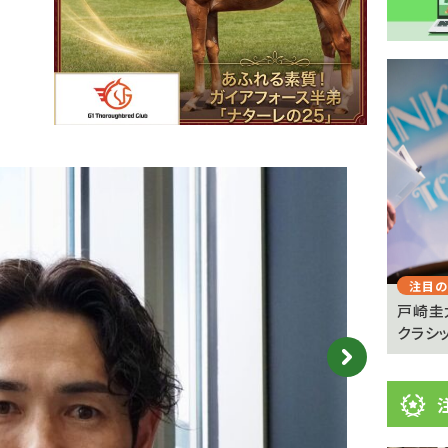
注
目
ニ
ュ
Previous
ー
ス
注目のニュース
注目の
憩が必
【キングジョージ】マーフィー「反応がなかった」
戸崎圭
ヴェルテンベルクは...
クラシッ