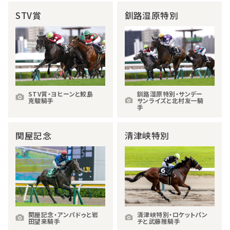
STV賞
釧路湿原特別
STV賞・ヨヒーンと鮫島
釧路湿原特別・サンデー
克駿騎手
サンライズと北村友一騎
手
関屋記念
清津峡特別
関屋記念・アンパドゥと岩
清津峡特別・ロケットパン
田望来騎手
チと武藤雅騎手