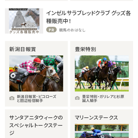
インゼルサラブレッドクラブ グッズ各
種販売中！
PR
競馬のおはなし
新潟日報賞
豊栄特別
新潟日報賞・ピコローズ
豊栄特別・ガリレアと杉原
と田辺裕信騎手
誠人騎手
サンタアニタウィークの
マリーンステークス
スペシャルトークステー
ジ