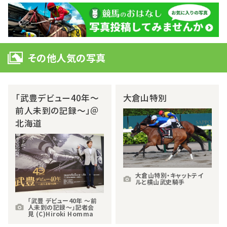
その他人気の写真
「武豊デビュー40年～
大倉山特別
前人未到の記録～」＠
北海道
大倉山特別・キャットテイ
ルと横山武史騎手
「武豊 デビュー40年 ～前
人未到の記録～」記者会
見 (C)Hiroki Homma