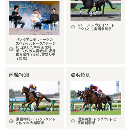
マリーンS・ウェイワード
アクトと舟山瑠泉騎手
サンタアニタウィークの
スペシャルトークステージ
に出演した戸崎圭太騎
手、矢作芳人調教師、坂井
瑠星騎手（提供：東京シテ
ィ競馬）
潮騒特別
湯浜特別
潮騒特別・アパッシメント
湯浜特別・ドッグウッドと
と佐々木大輔騎手
斎藤新騎手