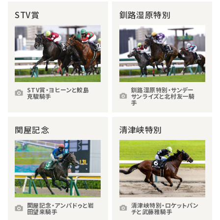
STV賞
釧路湿原特別
STV賞・ヨヒーンと鮫島
釧路湿原特別・サンデー
克駿騎手
サンライズと北村友一騎
手
関屋記念
清津峡特別
関屋記念・アンパドゥと岩
清津峡特別・ロケットパン
田望来騎手
チと武藤雅騎手