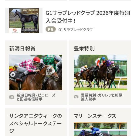
G1サラブレッドクラブ 2026年度特別
入会受付中！
PR
G1サラブレッドクラブ
新潟日報賞
豊栄特別
新潟日報賞・ピコローズ
豊栄特別・ガリレアと杉原
と田辺裕信騎手
誠人騎手
サンタアニタウィークの
マリーンステークス
スペシャルトークステー
ジ