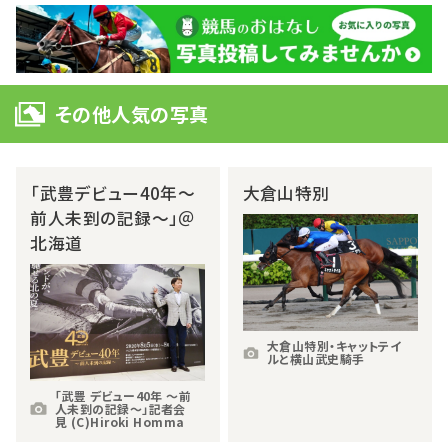
その他人気の写真
「武豊デビュー40年～
大倉山特別
前人未到の記録～」＠
北海道
大倉山特別・キャットテイ
ルと横山武史騎手
「武豊 デビュー40年 ～前
人未到の記録～」記者会
見 (C)Hiroki Homma