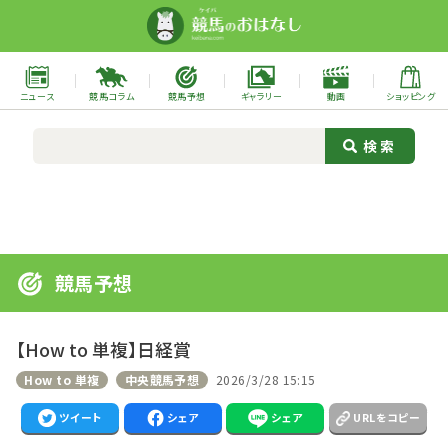
ニュース
競馬コラム
競馬予想
ギャラリー
動画
ショッピング
競馬予想
【How to 単複】日経賞
How to 単複
中央競馬予想
2026/3/28 15:15
ツイート
シェア
シェア
URLをコピー