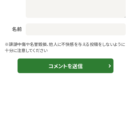
名前
※誹謗中傷や名誉毀損、他人に不快感を与える投稿をしないように
十分に注意してください
コメントを送信