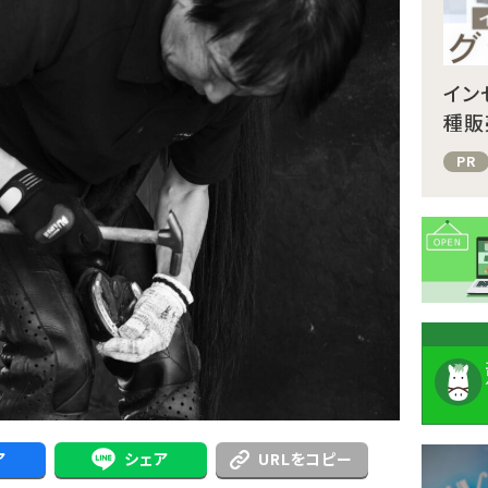
イン
種販
PR
注
ア
シェア
URLをコピー