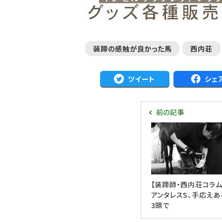
装蹄の感触が良かった馬
西内荘
ツイート
シェ
前の記事
【装蹄師・西内荘コラム
アンタレスS、手応えあ
3頭で