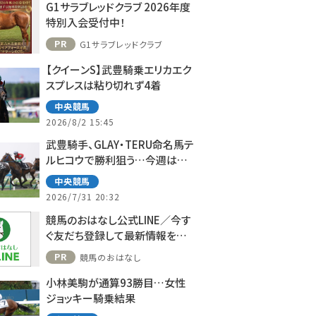
G1サラブレッドクラブ 2026年度
特別入会受付中！
PR
G1サラブレッドクラブ
【クイーンS】武豊騎乗エリカエク
スプレスは粘り切れず4着
中央競馬
2026/8/2 15:45
武豊騎手、GLAY・TERU命名馬テ
ルヒコウで勝利狙う…今週は札
幌で10鞍
中央競馬
2026/7/31 20:32
競馬のおはなし公式LINE／今す
ぐ友だち登録して最新情報をゲ
ット！
PR
競馬のおはなし
小林美駒が通算93勝目…女性
ジョッキー騎乗結果