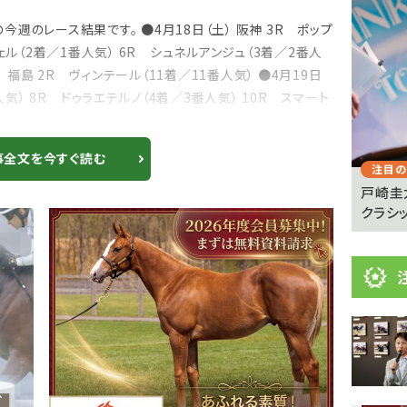
目
ニ
週のレース結果です。 ●4月18日（土） 阪神 3R ポップ
ル（2着／1番人気） 6R シュネルアンジュ（3着／2番人
ュ
Previous
 福島 2R ヴィンテール（11着／11番人気） ●4月19日
ー
人気） 8R ドゥラエテルノ（4着／3番人気） 10R スマート
ス
ットバディ（1着／2番人気） 2R ル...
事全文を今すぐ読む
注目のニュース
注目の
憩が必
【キングジョージ】マーフィー「反応がなかった」
戸崎圭
ヴェルテンベルクは...
クラシッ