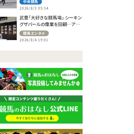
中央競馬
2026/8/3 05:34
武豊「大好きな競馬場」 シーキン
グザパールの偉業を回顧…アス
コット、ドーヴィルへの思い語る
競馬エンタメ
2026/8/4 19:01