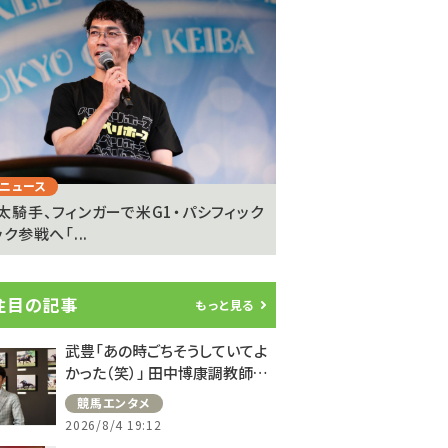
Next
ニュース
注目のニュース
太騎手、フィンガーで米G1・パシフィック
坂井瑠星騎手が明かす
ク参戦へ「...
の”異次元の強さ”「ゴール
注目の記事
もっと見る
武豊「あの時ごちそうしていてよ
かった（笑）」 田中博康調教師と
のフランスでの思い出を語る
競馬エンタメ
2026/8/4 19:12