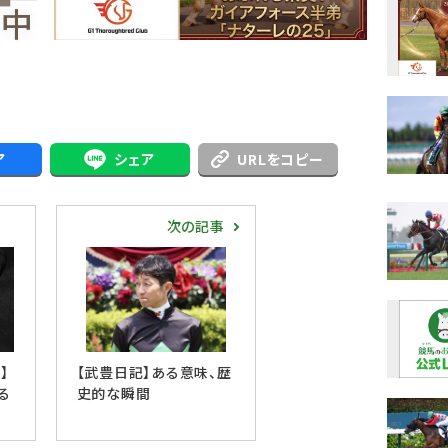
ア
シェア
URLをコピー
次の記事
】
【武豊日記】ある意味、歴
る
史的な瞬間