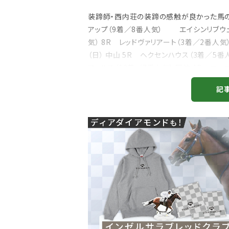
装蹄師・西内荘の装蹄の感触が良かった馬の今
アップ（9着／8番人気） エイシンリブウェ
気） 8R レッドヴァリアート（3着／2番人気）
（日） 中山 5R ヘクセンハウス（3着／5番
フォルス（13着／7番人気） 阪神 1R マーゴ
記
注目のニュース
ャルグッズ絶賛販売中！
【キングジョージ】ルメール「坂の上で休
ちらから
要でした」マスカレー...