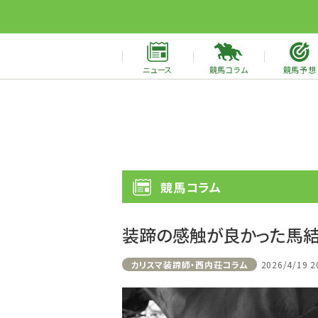
ニュース
競馬コラム
競馬予想
競馬コラム
装蹄の感触が良かった馬
カリスマ装蹄師・西内荘コラム
2026/4/19 2