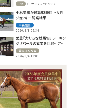
PR
G1サラブレッドクラブ
小林美駒が通算93勝目…女性
ジョッキー騎乗結果
中央競馬
2026/8/3 05:34
武豊「大好きな競馬場」 シーキン
グザパールの偉業を回顧…アス
コット、ドーヴィルへの思い語る
競馬エンタメ
2026/8/4 19:01