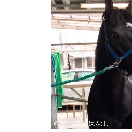
注目のニュース
ャルグッズ絶賛販売中！
【キングジョージ】ルメール「坂の上で休
ちらから
要でした」マスカレー...