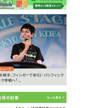
Next
ニュース
注目のニュース
太騎手、フィンガーで米G1・パシフィック
坂井瑠星騎手が明かす
ク参戦へ「...
の”異次元の強さ”「ゴール
注目の記事
もっと見る