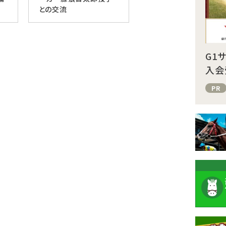
との交流
G1
入会
PR