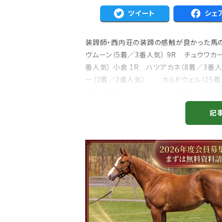
ツイート
シェ
装蹄師・西内荘の装蹄の感触が良かった馬の今
ヴムーン（5着／3番人気） 9R チュウワカ
番人気） 小倉 1R ハツアカネ（8着／3番人
ー（2着／2番人気） カルドウェル（15着／
（日） 東京 10R アンシール（12着／8番人気
記