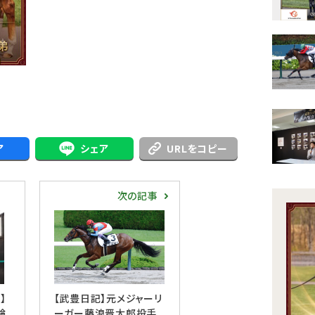
ア
シェア
URLをコピー
次の記事
】
【武豊日記】元メジャーリ
輪
ーガー藤浪晋太郎投手