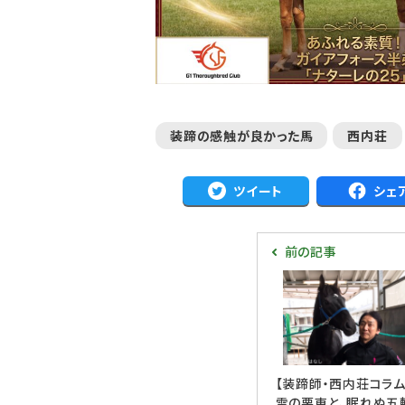
装蹄の感触が良かった馬
西内荘
ツイート
シェ
前の記事
【装蹄師・西内荘コラム
雪の栗東と、眠れぬ五