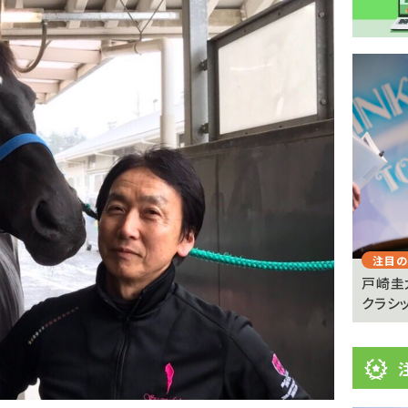
注
目
ニ
ュ
Previous
ー
ス
注目のニュース
注目の
憩が必
【キングジョージ】マーフィー「反応がなかった」
戸崎圭
ヴェルテンベルクは...
クラシッ