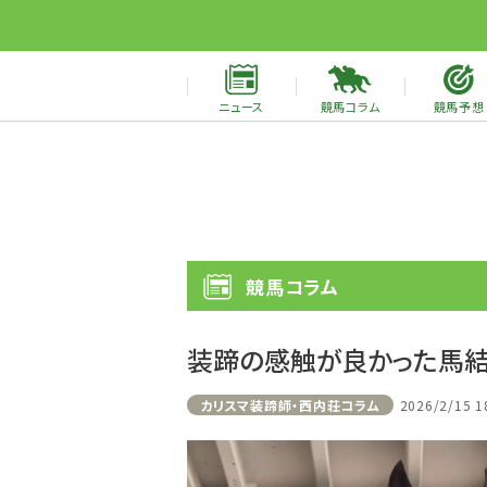
ニュース
競馬コラム
競馬予想
競馬コラム
装蹄の感触が良かった馬
カリスマ装蹄師・西内荘コラム
2026/2/15 1