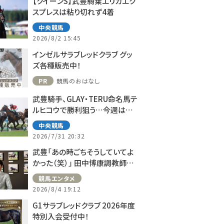
【クイーンS】武豊騎乗エリカエク
スプレスは粘り切れず4着
中央競馬
2026/8/2 15:45
インゼルサラブレッドクラブ グッ
ズ各種販売中！
PR
競馬のおはなし
武豊騎手、GLAY・TERU命名馬テ
ルヒコウで勝利狙う…今週は札
幌で10鞍
中央競馬
2026/7/31 20:32
武豊「あの時ごちそうしていてよ
かった（笑）」 田中博康調教師と
のフランスでの思い出を語る
競馬エンタメ
2026/8/4 19:12
G1サラブレッドクラブ 2026年度
特別入会受付中！