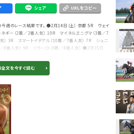
ア
シェア
URLをコピー
週のレース結果です。 ●2月14日（土） 京都 5R ウェイ
ーネギー（2着／2番人気） 10R マイネルエニグマ（3着／7
気） 3R スマートイデアル（10着／7番人気） 7R シュニ
8番人気） 9R ソラーロ（9着／8番人気） ●2月15日
） 京都 2R シオミン（3着／4番人気...
事全文を今すぐ読む